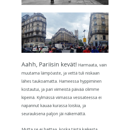
Aahh, Pariisin kevät!
Harmaata, vain
muutama lämpöaste, ja vettä tuli niskaan
lähes taukoamatta. Hameessa hyppiminen
kostautui, ja pari viimeistä päivää olimme
kipeinä. Kylmässä viimassa vesisateessa ei
napannut kauaa kurassa loiskia, ja
seurauksena paljon jäi näkemättä.
Mutta se ei haittaa, koska tästä kaikesta