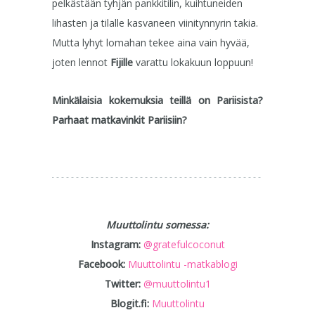
pelkästään tyhjän pankkitilin, kuihtuneiden
lihasten ja tilalle kasvaneen viinitynnyrin takia.
Mutta lyhyt lomahan tekee aina vain hyvää,
joten lennot
Fijille
varattu lokakuun loppuun!
Minkälaisia kokemuksia teillä on Pariisista?
Parhaat matkavinkit Pariisiin?
Muuttolintu somessa:
Instagram:
@gratefulcoconut
Facebook:
Muuttolintu -matkablogi
Twitter:
@muuttolintu1
Blogit.fi:
Muuttolintu