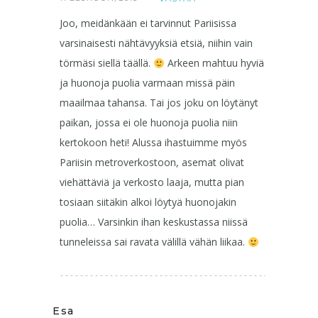
Joo, meidänkään ei tarvinnut Pariisissa
varsinaisesti nähtävyyksiä etsiä, niihin vain
törmäsi siellä täällä.
Arkeen mahtuu hyviä
ja huonoja puolia varmaan missä päin
maailmaa tahansa. Tai jos joku on löytänyt
paikan, jossa ei ole huonoja puolia niin
kertokoon heti! Alussa ihastuimme myös
Pariisin metroverkostoon, asemat olivat
viehättäviä ja verkosto laaja, mutta pian
tosiaan siitäkin alkoi löytyä huonojakin
puolia… Varsinkin ihan keskustassa niissä
tunneleissa sai ravata välillä vähän liikaa.
Esa