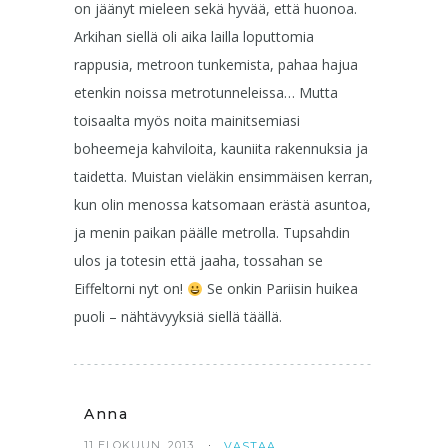
on jäänyt mieleen sekä hyvää, että huonoa.
Arkihan siellä oli aika lailla loputtomia
rappusia, metroon tunkemista, pahaa hajua
etenkin noissa metrotunneleissa… Mutta
toisaalta myös noita mainitsemiasi
boheemeja kahviloita, kauniita rakennuksia ja
taidetta. Muistan vieläkin ensimmäisen kerran,
kun olin menossa katsomaan erästä asuntoa,
ja menin paikan päälle metrolla. Tupsahdin
ulos ja totesin että jaaha, tossahan se
Eiffeltorni nyt on!
Se onkin Pariisin huikea
puoli – nähtävyyksiä siellä täällä.
Anna
11 ELOKUUN, 2013
VASTAA