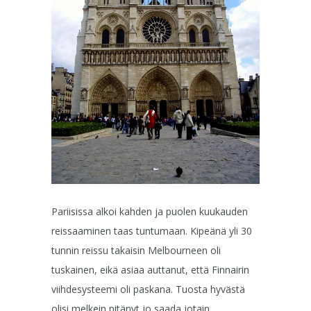
Pariisissa alkoi kahden ja puolen kuukauden
reissaaminen taas tuntumaan. Kipeänä yli 30
tunnin reissu takaisin Melbourneen oli
tuskainen, eikä asiaa auttanut, että Finnairin
viihdesysteemi oli paskana. Tuosta hyvästä
olisi melkein pitänyt jo saada jotain