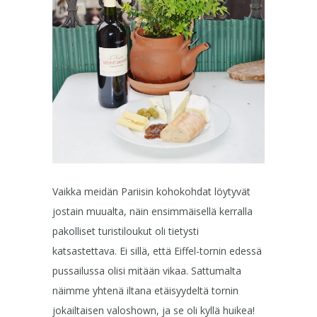
Vaikka meidän Pariisin kohokohdat löytyvät
jostain muualta, näin ensimmäisellä kerralla
pakolliset turistiloukut oli tietysti
katsastettava. Ei sillä, että Eiffel-tornin edessä
pussailussa olisi mitään vikaa. Sattumalta
näimme yhtenä iltana etäisyydeltä tornin
jokailtaisen valoshown, ja se oli kyllä huikea!