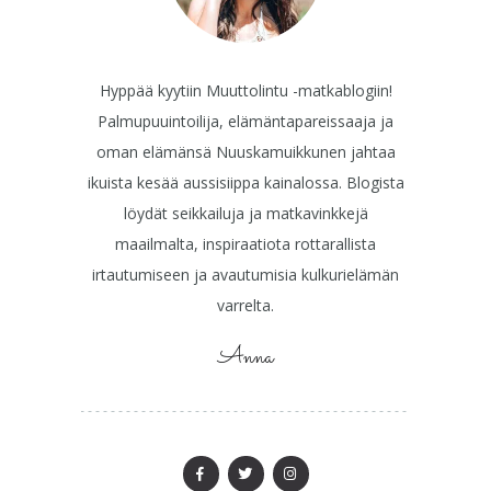
Hyppää kyytiin Muuttolintu -matkablogiin!
Palmupuuintoilija, elämäntapareissaaja ja
oman elämänsä Nuuskamuikkunen jahtaa
ikuista kesää aussisiippa kainalossa. Blogista
löydät seikkailuja ja matkavinkkejä
maailmalta, inspiraatiota rottarallista
irtautumiseen ja avautumisia kulkurielämän
varrelta.
Anna