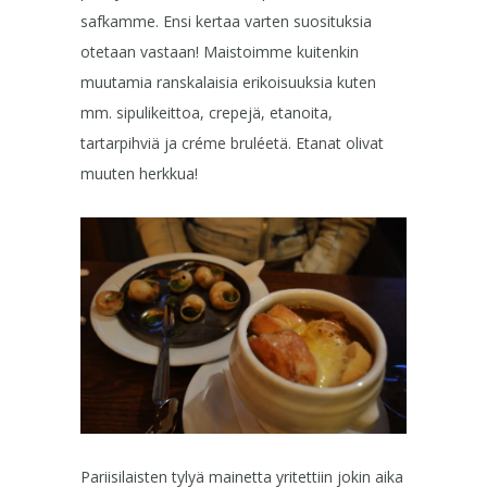
safkamme. Ensi kertaa varten suosituksia
otetaan vastaan! Maistoimme kuitenkin
muutamia ranskalaisia erikoisuuksia kuten
mm. sipulikeittoa, crepejä, etanoita,
tartarpihviä ja créme bruléetä. Etanat olivat
muuten herkkua!
Pariisilaisten tylyä mainetta yritettiin jokin aika