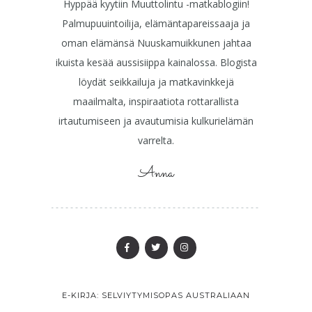
Hyppää kyytiin Muuttolintu -matkablogiin!
Palmupuuintoilija, elämäntapareissaaja ja
oman elämänsä Nuuskamuikkunen jahtaa
ikuista kesää aussisiippa kainalossa. Blogista
löydät seikkailuja ja matkavinkkejä
maailmalta, inspiraatiota rottarallista
irtautumiseen ja avautumisia kulkurielämän
varrelta.
Anna
E-KIRJA: SELVIYTYMISOPAS AUSTRALIAAN