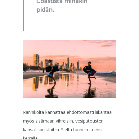
Coastista minäkin
pidän.
Rannikolta kannattaa ehdottomasti liikahtaa
myös sisämaan vihreisiin, vesiputousten
kansallispuistoihin. Sieltä tunnelmia ensi
kerralla!