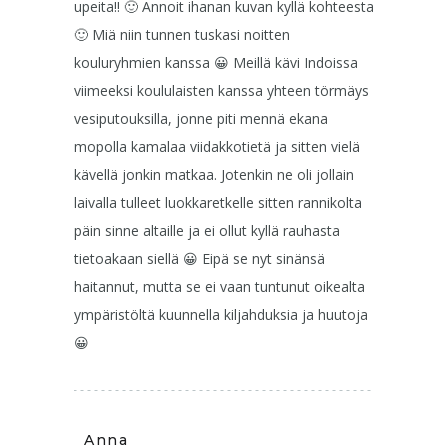
upeita!! 🙂 Annoit ihanan kuvan kyllä kohteesta
🙂 Miä niin tunnen tuskasi noitten
kouluryhmien kanssa 😀 Meillä kävi Indoissa
viimeeksi koululaisten kanssa yhteen törmäys
vesiputouksilla, jonne piti mennä ekana
mopolla kamalaa viidakkotietä ja sitten vielä
kävellä jonkin matkaa. Jotenkin ne oli jollain
laivalla tulleet luokkaretkelle sitten rannikolta
päin sinne altaille ja ei ollut kyllä rauhasta
tietoakaan siellä 😀 Eipä se nyt sinänsä
haitannut, mutta se ei vaan tuntunut oikealta
ympäristöltä kuunnella kiljahduksia ja huutoja
😀
Anna