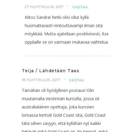
27 HUHTIKUUN, 2017
VASTAA
Kiitos Sandra! Retki olisi ollut kyllä
huomattavasti rentouttavampi ilman sitä
möykkää. Mutta ajatellaan positiivisesti, itse
oppilaille se on varmaan mukavaa vaihtelua.
Teija / Lähdetään Taas
18 HUHTIKUUN, 2017
VASTAA
Tämähän oli hyödyllinen postaus! Olin
muutamalla viestinnän kurssilla, jossa oli
australialainen opettaja, joka kurssien
lomassa kertoili Gold Coast sitä, Gold Coast
tätä siihen sävyyn, että kyllähän nyt kaikki
tietävät mikä Gold Coast on. En tiennyt, enkä