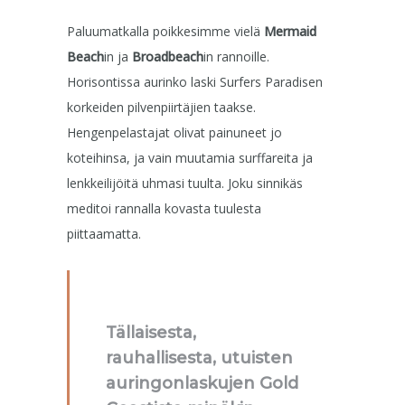
Paluumatkalla poikkesimme vielä
Mermaid
Beach
in ja
Broadbeach
in rannoille.
Horisontissa aurinko laski Surfers Paradisen
korkeiden pilvenpiirtäjien taakse.
Hengenpelastajat olivat painuneet jo
koteihinsa, ja vain muutamia surffareita ja
lenkkeilijöitä uhmasi tuulta. Joku sinnikäs
meditoi rannalla kovasta tuulesta
piittaamatta.
Tällaisesta,
rauhallisesta, utuisten
auringonlaskujen Gold