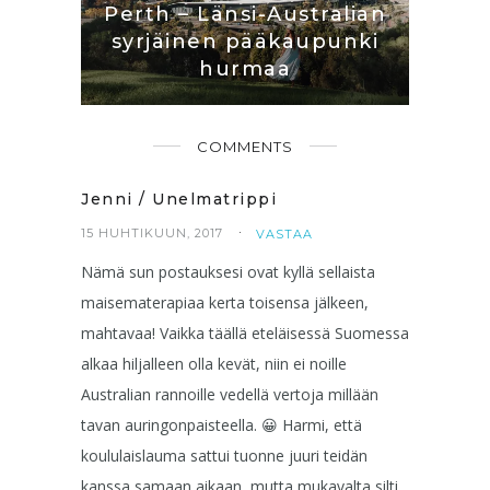
Perth – Länsi-Australian
syrjäinen pääkaupunki
hurmaa
COMMENTS
Jenni / Unelmatrippi
15 HUHTIKUUN, 2017
VASTAA
Nämä sun postauksesi ovat kyllä sellaista
maisematerapiaa kerta toisensa jälkeen,
mahtavaa! Vaikka täällä eteläisessä Suomessa
alkaa hiljalleen olla kevät, niin ei noille
Australian rannoille vedellä vertoja millään
tavan auringonpaisteella. 😀 Harmi, että
koululaislauma sattui tuonne juuri teidän
kanssa samaan aikaan, mutta mukavalta silti