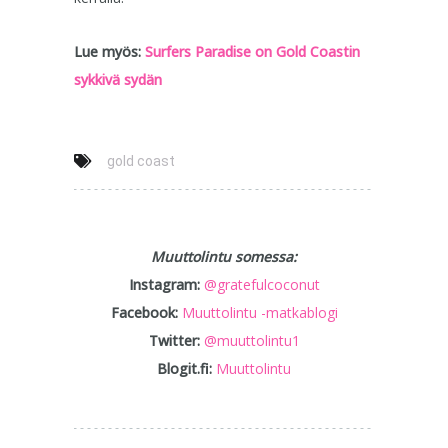
Lue myös:
Surfers Paradise on Gold Coastin
sykkivä sydän
gold coast
Muuttolintu somessa:
Instagram:
@gratefulcoconut
Facebook:
Muuttolintu -matkablogi
Twitter:
@muuttolintu1
Blogit.fi:
Muuttolintu