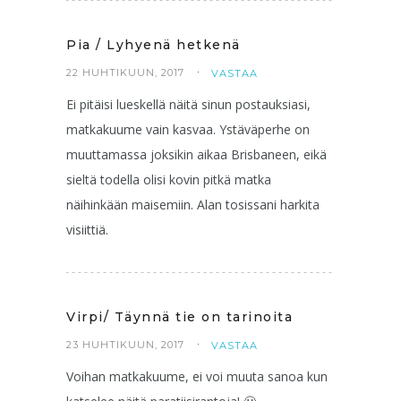
Pia / Lyhyenä hetkenä
22 HUHTIKUUN, 2017
VASTAA
Ei pitäisi lueskellä näitä sinun postauksiasi,
matkakuume vain kasvaa. Ystäväperhe on
muuttamassa joksikin aikaa Brisbaneen, eikä
sieltä todella olisi kovin pitkä matka
näihinkään maisemiin. Alan tosissani harkita
visiittiä.
Virpi/ Täynnä tie on tarinoita
23 HUHTIKUUN, 2017
VASTAA
Voihan matkakuume, ei voi muuta sanoa kun