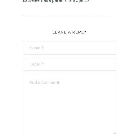
katselee näitä paratiisirantoja! 🙂
LEAVE A REPLY