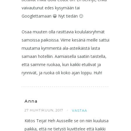
vaivautunut edes kysymään tai
Googlettamaan 😀 Nyt tiedän 🙂
Osaa muuten olla rasittavia koululaisryhmät
samoissa paikoissa. Viime kesänä meille sattui
muutama kymmentä ala-asteikäistä lasta
samaan hotelliin. Aamiaisella saatiin taistella,
että saimme ruokaa, kun kaikki etuilivat ja
rynnivät, ja ruoka oli koko ajan loppu. Huh!
Anna
27 HUHTIKUUN, 2017
VASTAA
Kiitos Teija! Heh Ausseille se on niin kuuluisa
paikka, että ne tietysti kuvittelee että kaikki