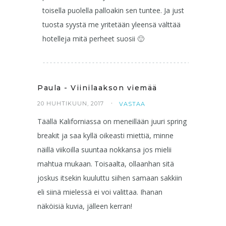
toisella puolella palloakin sen tuntee. Ja just
tuosta syystä me yritetään yleensä välttää
hotelleja mitä perheet suosii 🙂
Paula - Viinilaakson viemää
20 HUHTIKUUN, 2017
VASTAA
Täällä Kaliforniassa on meneillään juuri spring
breakit ja saa kyllä oikeasti miettiä, minne
näillä viikoilla suuntaa nokkansa jos mielii
mahtua mukaan. Toisaalta, ollaanhan sitä
joskus itsekin kuuluttu siihen samaan sakkiin
eli siinä mielessä ei voi valittaa. Ihanan
näköisiä kuvia, jälleen kerran!