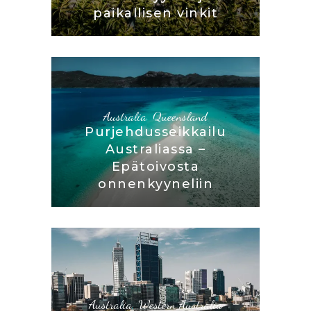
paikallisen vinkit
Australia
,
Queensland
Purjehdusseikkailu
Australiassa –
Epätoivosta
onnenkyyneliin
Australia
,
Western Australia