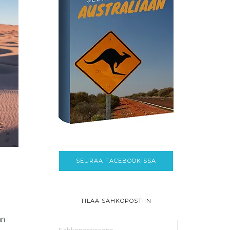
SEURAA FACEBOOKISSA
Ä
TILAA SÄHKÖPOSTIIN
än
Sähköpostiosoite