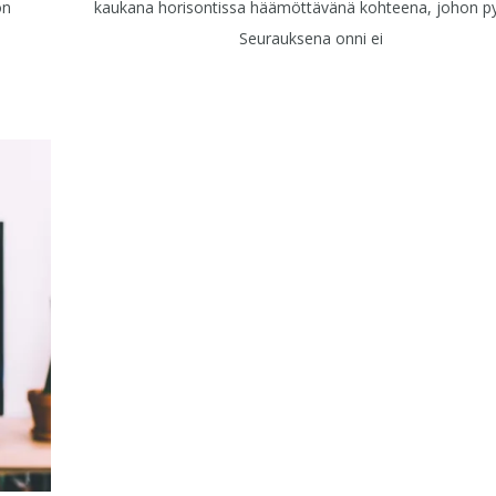
on
kaukana horisontissa häämöttävänä kohteena, johon py
Seurauksena onni ei