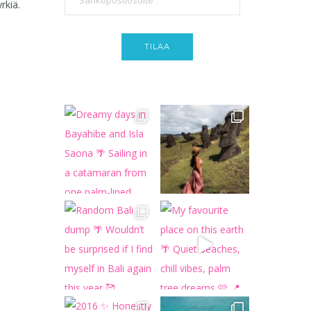
rkiä.
TILAA