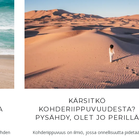
KÄRSITKÖ
A
KOHDERIIPPUVUUDESTA?
PYSÄHDY, OLET JO PERILL
yhden
Kohderiippuvuus on ilmiö, jossa onnellisuutta pidetä