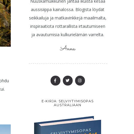
Nuuskamuikkunen jahtaa ikuista kesää
aussisiippa kainalossa. Blogista löydät
seikkailuja ja matkavinkkejä maailmalta,
inspiraatiota rottarallista irtautumiseen
ja avautumisia kulkurielämän varrelta.
Anna
nohdu
ui.
E-KIRJA: SELVIYTYMISOPAS
AUSTRALIAAN