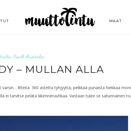
ITUT
MAAT
tralia
,
South Australia
DY – MULLAN ALLA
 varsin… litteitä. 360 astetta tyhjyyttä, pelkkää punaista hiekkaa mo
llä ei tarvitse pelätä liikenneruuhkaa. Vastaan tulee se satunnainen r