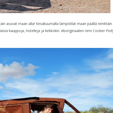
täin asuvat maan alla! Kesäkuumalla lämpötilat maan päällä nimittäin
isia kauppoja, hotelleja ja kirkkokin. Aboriginaalien nimi Coober Ped