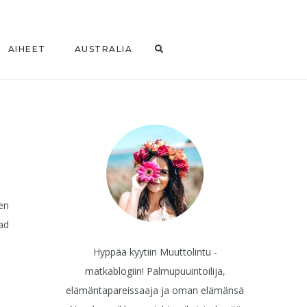
AIHEET
AUSTRALIA
nen
oad
Hyppää kyytiin Muuttolintu -
matkablogiin! Palmupuuintoilija,
elämäntapareissaaja ja oman elämänsä