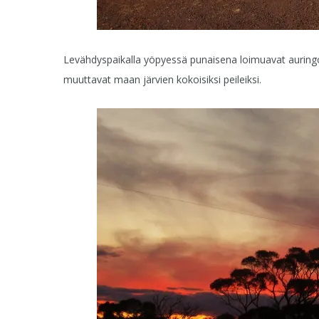
Levähdyspaikalla yöpyessä punaisena loimuavat auringonl
muuttavat maan järvien kokoisiksi peileiksi.