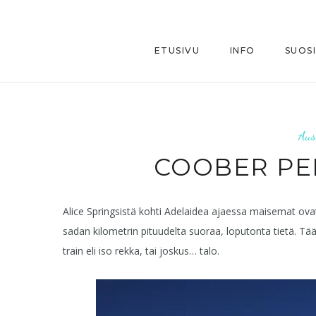
ETUSIVU
INFO
SUOS
Aus
COOBER PE
Alice Springsistä kohti Adelaidea ajaessa maisemat ovat
sadan kilometrin pituudelta suoraa, loputonta tietä. Tää
train eli iso rekka, tai joskus… talo.