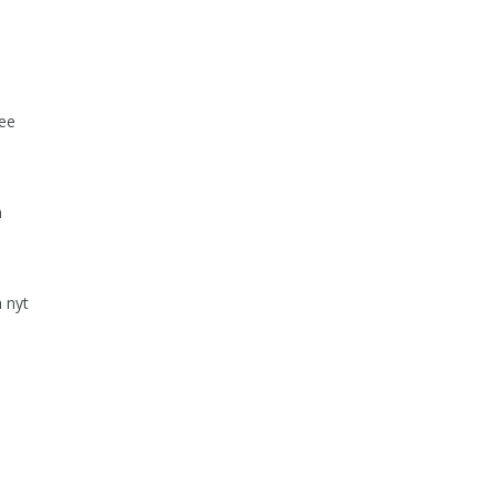
nee
n
 nyt