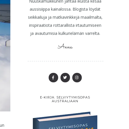
Nuuskamuikkunen jahtaa ikuista kesää
aussisiippa kainalossa. Blogista löydät
seikkailuja ja matkavinkkejä maailmalta,
inspiraatiota rottarallista irtautumiseen
ja avautumisia kulkurielämän varrelta.
Anna
E-KIRJA: SELVIYTYMISOPAS
AUSTRALIAAN
kun