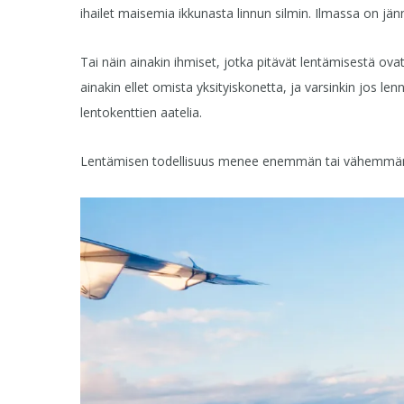
ihailet maisemia ikkunasta linnun silmin. Ilmassa on jän
Tai näin ainakin ihmiset, jotka pitävät lentämisestä ov
ainakin ellet omista yksityiskonetta, ja varsinkin jos l
lentokenttien aatelia.
Lentämisen todellisuus menee enemmän tai vähemmän j