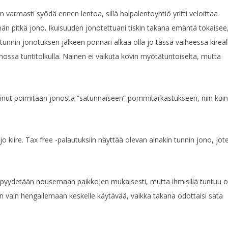
n varmasti syödä ennen lentoa, sillä halpalentoyhtiö yritti veloittaa
än pitkä jono. Ikuisuuden jonotettuani tiskin takana emäntä tokaisee,
tunnin jonotuksen jälkeen ponnari alkaa olla jo tässä vaiheessa kireäl
nossa tuntitolkulla. Nainen ei vaikuta kovin myötätuntoiselta, mutta
inut poimitaan jonosta ”satunnaiseen” pommitarkastukseen, niin kuin
o kiire. Tax free -palautuksiin näyttää olevan ainakin tunnin jono, jot
 pyydetään nousemaan paikkojen mukaisesti, mutta ihmisillä tuntuu 
ten vain hengailemaan keskelle käytävää, vaikka takana odottaisi sata