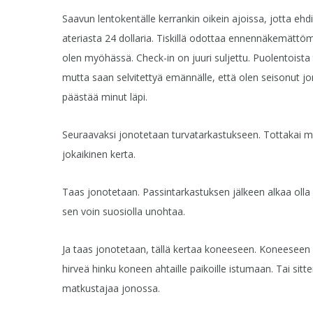
Saavun lentokentälle kerrankin oikein ajoissa, jotta ehdi
ateriasta 24 dollaria. Tiskillä odottaa ennennäkemättöm
olen myöhässä. Check-in on juuri suljettu. Puolentoista 
mutta saan selvitettyä emännälle, että olen seisonut jo
päästää minut läpi.
Seuraavaksi jonotetaan turvatarkastukseen. Tottakai m
jokaikinen kerta.
Taas jonotetaan. Passintarkastuksen jälkeen alkaa olla j
sen voin suosiolla unohtaa.
Ja taas jonotetaan, tällä kertaa koneeseen. Koneeseen
hirveä hinku koneen ahtaille paikoille istumaan. Tai sit
matkustajaa jonossa.