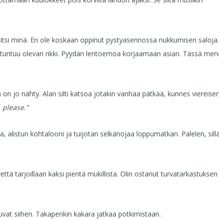
aitsi minä. En ole koskaan oppinut pystyasennossa nukkumisen saloja.
ni tuntuu olevan rikki. Pyydän lentoemoa korjaamaan asian. Tässä me
 on jo nähty. Alan silti katsoa jotakin vanhaa pätkää, kunnes viereise
 please.”
listun kohtalooni ja tuijotan selkänojaa loppumatkan. Palelen, sillä
ttä tarjoillaan kaksi pientä mukillista. Olin ostanut turvatarkastuksen
vat siihen. Takapenkin kakara jatkaa potkimistaan.