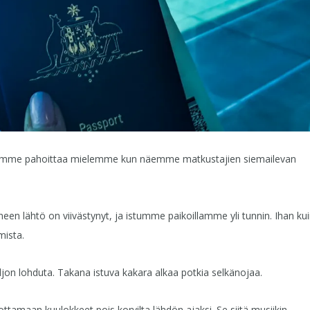
 voimme pahoittaa mielemme kun näemme matkustajien siemailevan
oneen lähtö on viivästynyt, ja istumme paikoillamme yli tunnin. Ihan ku
mista.
ljon lohduta. Takana istuva kakara alkaa potkia selkänojaa.
tamaan kuulokkeet pois korvilta lähdön ajaksi. Se siitä musiikin