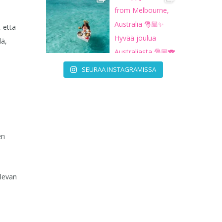
 että
lä,
SEURAA INSTAGRAMISSA
en
olevan