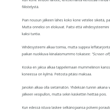
fiilistelystä.
Pian nousun jälkeen lähes koko kone vetelee sikeitä, p
Mutta onneksi on elokuvat. Paitsi että viihdesysteemi
kaksi tuntia.
Viihdesysteemi alkaa toimia, mutta suppea leffatarjonta
paikan nuokkuva kiinalaismummo tokaisee:
”Screen off,
Koska en jaksa alkaa tappelemaan mummeliinon kanssa, a
koneessa on kylmä. Peitosta pitäisi maksaa.
Janokin alkaa olla sietämätön. Yhdeksän tunnin aikana ve
jälkeen vesipullon, mutta sekin käskettiin heittää pois.
Kun edessä istuva laskee selkänojaansa polveni porautu