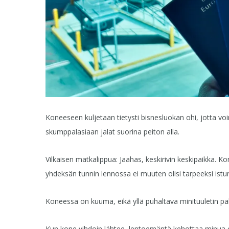
Koneeseen kuljetaan tietysti bisnesluokan ohi, jotta
skumppalasiaan jalat suorina peiton alla.
Vilkaisen matkalippua: Jaahas, keskirivin keskipaikka. K
yhdeksän tunnin lennossa ei muuten olisi tarpeeksi istu
Koneessa on kuuma, eikä yllä puhaltava minituuletin pa
Kun kone vihdoin lähtee, lentoemäntä kehottaa minua ot