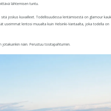
nittävä lähtemisen tuntu.
at sitä joskus kuvailleet. Todellisuudessa lentämisestä on glamour kau
ennät useimmat lentosi muualta kuin Helsinki-Vantaalta, joka todella on
otakuinkin näin. Perustuu tositapahtumiin.