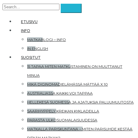
ETUSIVU
INFO
MATKABLOGI – INFO
IN ENGLISH
SUOSITUT
15 TAPAA MITEN MATKUSTAMINEN ON MUUTTANUT
MINUA
MIKÄ DIGINOMADIELÄMÄSSÄ MÄTTÄÄ X 10
AUSTRALIASSA KAIKKI VOI TAPPAA
HELLEKESÄ SUOMESSA JA AJATUKSIA PALUUMUUTOSTA
SAARIHYPPELY KREIKAN KYKLADEILLA
PARASTA ULKOSUOMALAISUUDESSA
MATKALLA PARISKUNTANA – MITEN PARISUHDE KESTÄÄ
PITKÄN MATKAN?