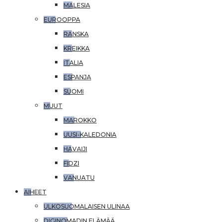
MALESIA
EUROOPPA
RANSKA
KREIKKA
ITALIA
ESPANJA
SUOMI
MUUT
MAROKKO
UUSI-KALEDONIA
HAVAIJI
FIDZI
VANUATU
AIHEET
ULKOSUOMALAISEN ULINAA
DIGINOMADIN ELÄMÄÄ