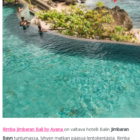
Rimba Jimbaran
Bali by Ayana
on valtava hotelli Balin
Jimbaran
Bayn
tuntumassa, lyhyen matkan päässä lentokentästä. Rimba