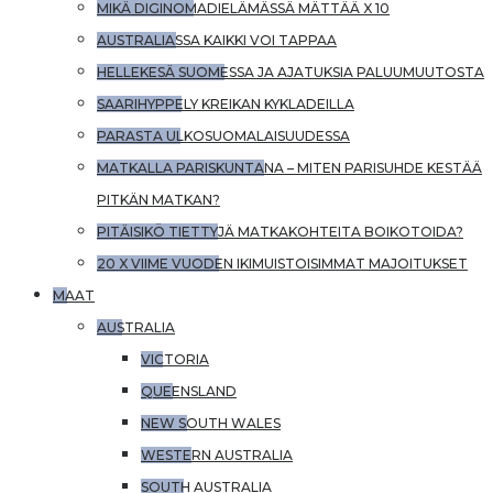
MIKÄ DIGINOMADIELÄMÄSSÄ MÄTTÄÄ X 10
AUSTRALIASSA KAIKKI VOI TAPPAA
HELLEKESÄ SUOMESSA JA AJATUKSIA PALUUMUUTOSTA
SAARIHYPPELY KREIKAN KYKLADEILLA
PARASTA ULKOSUOMALAISUUDESSA
MATKALLA PARISKUNTANA – MITEN PARISUHDE KESTÄÄ
PITKÄN MATKAN?
PITÄISIKÖ TIETTYJÄ MATKAKOHTEITA BOIKOTOIDA?
20 X VIIME VUODEN IKIMUISTOISIMMAT MAJOITUKSET
MAAT
AUSTRALIA
VICTORIA
QUEENSLAND
NEW SOUTH WALES
WESTERN AUSTRALIA
SOUTH AUSTRALIA