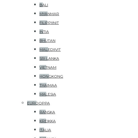
BALI
MYANMAR
FILIPPIINIT
INTIA
BHUTAN
MALEDIIVIT
SRI LANKA
VIETNAM
HONGKONG
THAIMAA
MALESIA
EUROOPPA
RANSKA
KREIKKA
ITALIA