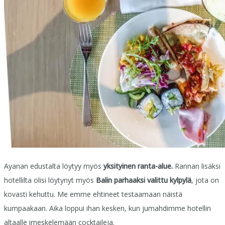
Ayanan edustalta löytyy myös
yksityinen ranta-alue.
Rannan lisäksi
hotellilta olisi löytynyt myös
Balin parhaaksi valittu kylpylä
, jota on
kovasti kehuttu. Me emme ehtineet testaamaan näistä
kumpaakaan. Aika loppui ihan kesken, kun jumahdimme hotellin
altaalle imeskelemään cocktaileja.