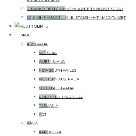
PITÄISIKÖ TIETTYJÄ MATKAKOHTEITA BOIKOTOIDA?
20 X VIIME VUODEN IKIMUISTOISIMMAT MAJOITUKSET
MAAT
AUSTRALIA
VICTORIA
QUEENSLAND
NEW SOUTH WALES
WESTERN AUSTRALIA
SOUTH AUSTRALIA
NORTHERN TERRITORY
TASMANIA
ACT
AASIA
KAMBODZA