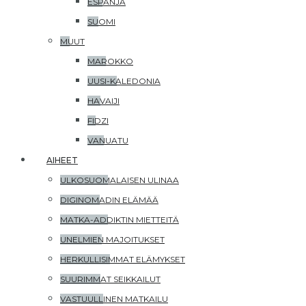
ESPANJA
SUOMI
MUUT
MAROKKO
UUSI-KALEDONIA
HAVAIJI
FIDZI
VANUATU
AIHEET
ULKOSUOMALAISEN ULINAA
DIGINOMADIN ELÄMÄÄ
MATKA-ADDIKTIN MIETTEITÄ
UNELMIEN MAJOITUKSET
HERKULLISIMMAT ELÄMYKSET
SUURIMMAT SEIKKAILUT
VASTUULLINEN MATKAILU