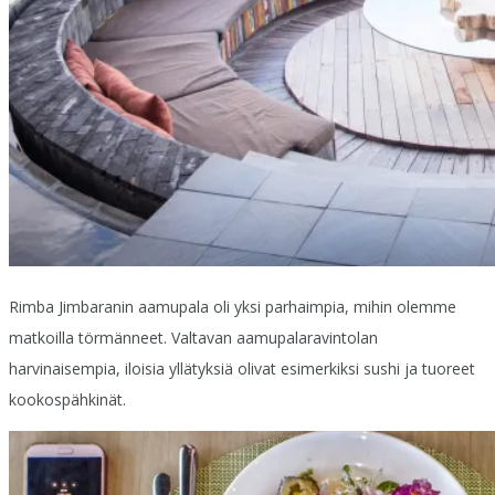
Rimba Jimbaranin aamupala oli yksi parhaimpia, mihin olemme
matkoilla törmänneet. Valtavan aamupalaravintolan
harvinaisempia, iloisia yllätyksiä olivat esimerkiksi sushi ja tuoreet
kookospähkinät.