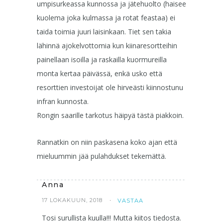
umpisurkeassa kunnossa ja jätehuolto (haisee
kuolema joka kulmassa ja rotat feastaa) ei
taida toimia juuri laisinkaan. Tiet sen takia
lähinnä ajokelvottomia kun kiinaresortteihin
painellaan isoilla ja raskailla kuormureilla
monta kertaa päivässä, enkä usko että
resorttien investoijat ole hirveästi kiinnostunu
infran kunnosta.
Rongin saarille tarkotus häipyä tästä piakkoin.
Rannatkin on niin paskasena koko ajan että
mieluummin jää pulahdukset tekemättä.
Anna
17 LOKAKUUN, 2018
VASTAA
Tosi surullista kuulla!!! Mutta kiitos tiedosta.