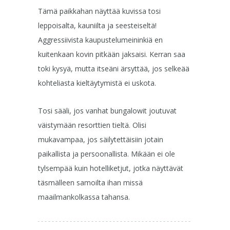
Tämä paikkahan näyttää kuvissa tosi
leppoisalta, kauniilta ja seesteiseltä!
Aggressiivista kaupustelumeininkiä en
kuitenkaan kovin pitkään jaksaisi. Kerran saa
toki kysyä, mutta itseäni ärsyttää, jos selkeää
kohteliasta kieltäytymistä ei uskota.
Tosi sääli, jos vanhat bungalowit joutuvat
väistymään resorttien tieltä. Olisi
mukavampaa, jos säilytettäisiin jotain
paikallista ja persoonallista. Mikään ei ole
tylsempää kuin hotelliketjut, jotka näyttävät
täsmälleen samoilta ihan missä
maailmankolkassa tahansa.