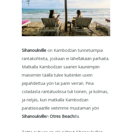
Sihanoukville
on Kambodzan tunnetuimpia
rantakohteita, joskaan ei lähelläkään parhaita.
Matkalla Kambodzan saarien kauniimpiin
maisemiin täällä tulee kuitenkin usein
piipahdettua yön tai parin verran. Pina
coladasta rantatuolissa tuli toinen, ja kolmas,
ja neljäs, kun matkalla Kambodzan
paratiisisaarille vietimme muutaman yön
Sihanoukville
n
Otres Beach
illä.