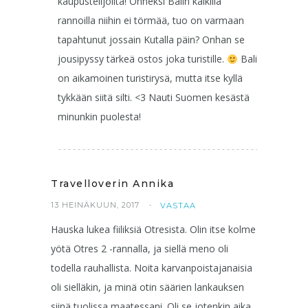
kaupustelijoilta! Onneksi Balin kaikilla
rannoilla niihin ei törmää, tuo on varmaan
tapahtunut jossain Kutalla päin? Onhan se
jousipyssy tärkeä ostos joka turistille.
Bali
on aikamoinen turistirysä, mutta itse kyllä
tykkään siitä silti. <3 Nauti Suomen kesästä
minunkin puolesta!
Travelloverin Annika
13 HEINÄKUUN, 2017
VASTAA
Hauska lukea fiiliksiä Otresista. Olin itse kolme
yötä Otres 2 -rannalla, ja siellä meno oli
todella rauhallista. Noita karvanpoistajanaisia
oli sielläkin, ja minä otin säärien lankauksen
siinä tuolissa maatessani. Oli se jotenkin aika