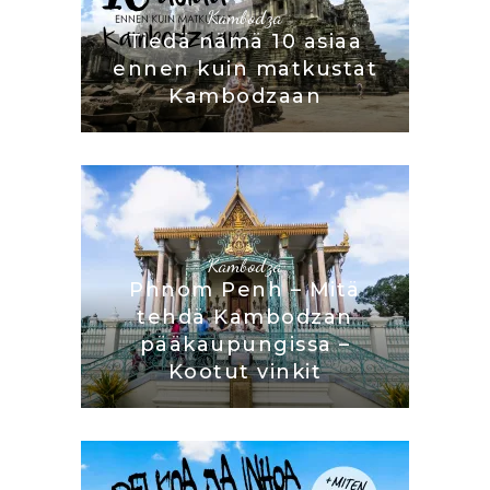
Kambodza
Tiedä nämä 10 asiaa
ennen kuin matkustat
Kambodzaan
Kambodza
Phnom Penh – Mitä
tehdä Kambodzan
pääkaupungissa –
Kootut vinkit