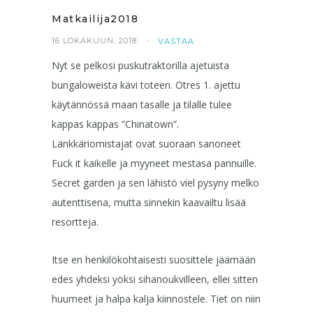
Matkailija2018
16 LOKAKUUN, 2018
VASTAA
Nyt se pelkosi puskutraktorilla ajetuista
bungaloweista kävi toteen. Otres 1. ajettu
käytännössä maan tasalle ja tilalle tulee
kappas kappas ”Chinatown”.
Länkkäriomistajat ovat suoraan sanoneet
Fuck it kaikelle ja myyneet mestasa pannuille.
Secret garden ja sen lähistö viel pysyny melko
autenttisena, mutta sinnekin kaavailtu lisää
resortteja.
Itse en henkilökohtaisesti suosittele jäämään
edes yhdeksi yöksi sihanoukvilleen, ellei sitten
huumeet ja halpa kalja kiinnostele. Tiet on niin