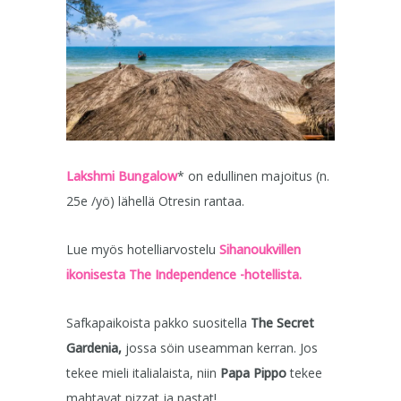
Lakshmi Bungalow
* on edullinen majoitus (n.
25e /yö) lähellä Otresin rantaa.
Lue myös hotelliarvostelu
Sihanoukvillen
ikonisesta The Independence -hotellista.
Safkapaikoista pakko suositella
The Secret
Gardenia,
jossa söin useamman kerran. Jos
tekee mieli italialaista, niin
Papa Pippo
tekee
mahtavat pizzat ja pastat!