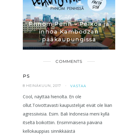
Kambodza
Phnom Penh – Pelkoa ja
inhoa Kambodzan
pääkaupungissa
COMMENTS
PS
8 HEINÄKUUN, 2017
VASTAA
Cool, näyttää hienolta. En ole
ollut.Toivottavasti kaupustelijat eivät ole liian
agressiivisia. Esim. Bali Indonesia meni kyllä
itseltä boikottiin. Ensimmäisenä päivänä
kellokauppias sinnikkäästä