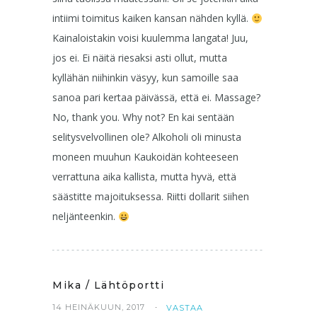
intiimi toimitus kaiken kansan nähden kyllä.
Kainaloistakin voisi kuulemma langata! Juu,
jos ei. Ei näitä riesaksi asti ollut, mutta
kyllähän niihinkin väsyy, kun samoille saa
sanoa pari kertaa päivässä, että ei. Massage?
No, thank you. Why not? En kai sentään
selitysvelvollinen ole? Alkoholi oli minusta
moneen muuhun Kaukoidän kohteeseen
verrattuna aika kallista, mutta hyvä, että
säästitte majoituksessa. Riitti dollarit siihen
neljänteenkin.
Mika / Lähtöportti
14 HEINÄKUUN, 2017
VASTAA