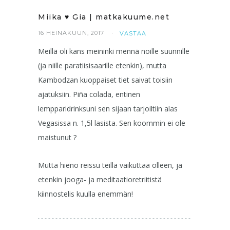
Miika ♥ Gia | matkakuume.net
16 HEINÄKUUN, 2017
VASTAA
Meillä oli kans meininki mennä noille suunnille
(ja niille paratiisisaarille etenkin), mutta
Kambodzan kuoppaiset tiet saivat toisiin
ajatuksiin. Piña colada, entinen
lempparidrinksuni sen sijaan tarjoiltiin alas
Vegasissa n. 1,5l lasista. Sen koommin ei ole
maistunut ?
Mutta hieno reissu teillä vaikuttaa olleen, ja
etenkin jooga- ja meditaatioretriitistä
kiinnostelis kuulla enemmän!