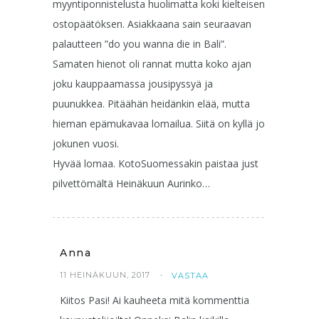
myyntiponnistelusta huolimatta koki kielteisen
ostopäätöksen. Asiakkaana sain seuraavan
palautteen ”do you wanna die in Bali”.
Samaten hienot oli rannat mutta koko ajan
joku kauppaamassa jousipyssyä ja
puunukkea. Pitäähän heidänkin elää, mutta
hieman epämukavaa lomailua. Siitä on kyllä jo
jokunen vuosi.
Hyvää lomaa. KotoSuomessakin paistaa just
pilvettömältä Heinäkuun Aurinko…
Anna
11 HEINÄKUUN, 2017
VASTAA
Kiitos Pasi! Ai kauheeta mitä kommenttia