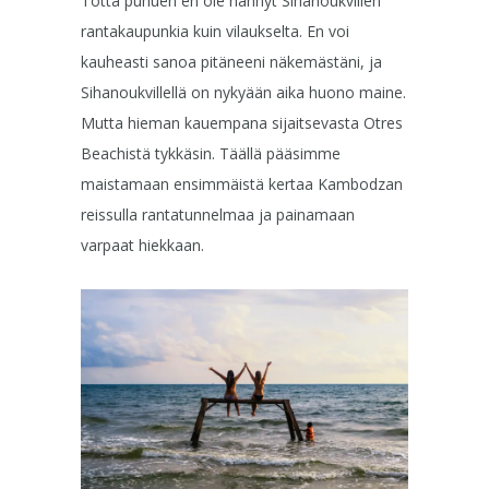
Totta puhuen en ole nähnyt Sihanoukvillen
rantakaupunkia kuin vilaukselta. En voi
kauheasti sanoa pitäneeni näkemästäni, ja
Sihanoukvillellä on nykyään aika huono maine.
Mutta hieman kauempana sijaitsevasta Otres
Beachistä tykkäsin. Täällä pääsimme
maistamaan ensimmäistä kertaa Kambodzan
reissulla rantatunnelmaa ja painamaan
varpaat hiekkaan.